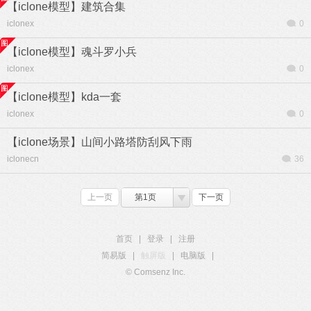
【iclone模型】建筑合集
iclonex
0
【iclone模型】魂斗罗小兵
iclonex
0
【iclone模型】kda一套
iclonex
0
【iclone场景】山间小路塔防刮风下雨
iclonecn
36
上一页
第1页
下一页
首页
|
登录
|
注册
简易版
|
触屏版
|
电脑版
|
© Comsenz Inc.