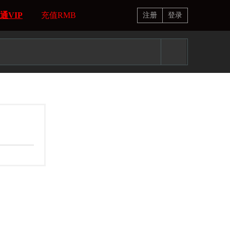
通VIP
充值RMB
注册
登录