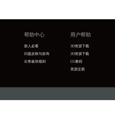
帮助中心
用户帮助
新人必看
3D资源下载
问题反映与咨询
2D资源下载
出售板块规则
CG教程
资源交易
公司 版权所有
iClone虚拟数字人元宇宙iCloneCN全功能面部动作捕捉动画软件学习站|iclone动