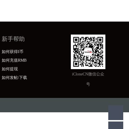
新手帮助
如何获得I币
如何充值RMB
如何提现
iCloneCN微信公众
如何发帖\下载
号
画|iclone模型|iclone教程|面部捕捉破解版
(
陕ICP备17000809号-1
)